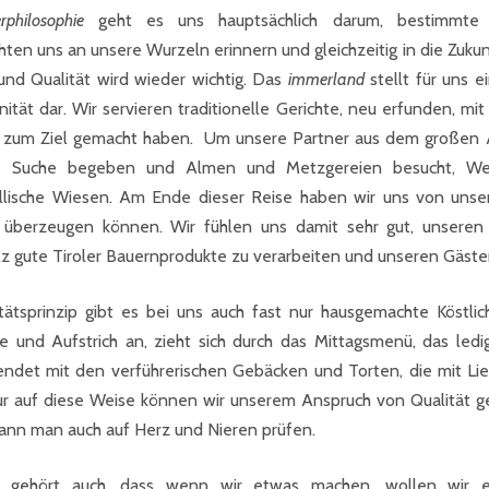
philosophie
geht es uns hauptsächlich darum, bestimmt
en uns an unsere Wurzeln erinnern und gleichzeitig in die Zukun
 und Qualität wird wieder wichtig. Das
immerland
stellt für uns e
ität dar. Wir servieren traditionelle Gerichte, neu erfunden, mi
uns zum Ziel gemacht haben. Um unsere Partner aus dem großen A
e Suche begeben und Almen und Metzgereien besucht, Wei
llische Wiesen. Am Ende dieser Reise haben wir uns von unse
t überzeugen können. Wir fühlen uns damit sehr gut, unsere
lz gute Tiroler Bauernprodukte zu verarbeiten und unseren Gäste
ätsprinzip gibt es bei uns auch fast nur hausgemachte Köstlic
e und Aufstrich an, zieht sich durch das Mittagsmenü, das ledi
endet mit den verführerischen Gebäcken und Torten, die mit Li
ur auf diese Weise können wir unserem Anspruch von Qualität g
ann man auch auf Herz und Nieren prüfen.
e gehört auch, dass wenn wir etwas machen, wollen wir e