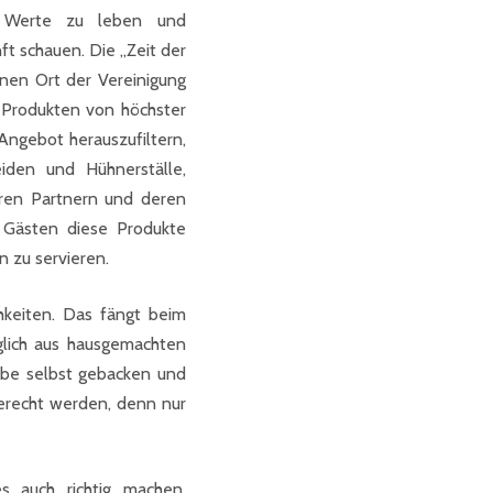
e Werte zu leben und
ft schauen. Die „Zeit der
inen Ort der Vereinigung
t Produkten von höchster
ngebot herauszufiltern,
den und Hühnerställe,
ren Partnern und deren
n Gästen diese Produkte
n zu servieren.
hkeiten. Das fängt beim
glich aus hausgemachten
ebe selbst gebacken und
erecht werden, denn nur
s auch richtig machen.