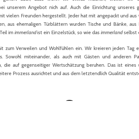
ei unserem Angebot nich auf. Auch die Einrichtung unseres 
mit vielen Freunden hergestellt. Jeder hat mit angepackt und a
en, aus ehemaligen Türblättern wurden Tische und Bänke, aus 
 Teil im
immerland
ist ein Einzelstück, so wie das
immerland
selbst e
it zum Verweilen und Wohlfühlen ein. Wir kreieren jeden Tag 
s. Sowohl miteinander, als auch mit Gästen und anderen Pa
 die auf gegenseitiger Wertschätzung beruhen. Das ist eines u
itere Prozess ausrichtet und aus dem letztendlich Qualität entst
Immerland • Leopoldstraße 27 • 6020 Innsbruck